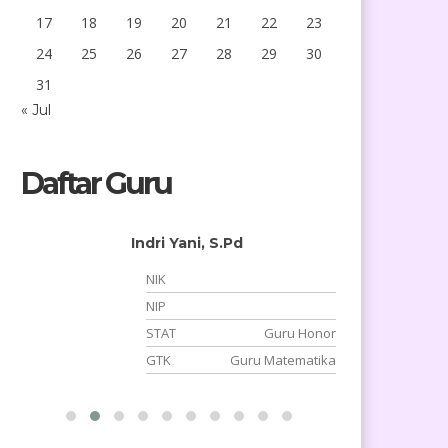
17
18
19
20
21
22
23
24
25
26
27
28
29
30
31
« Jul
Daftar Guru
Indri Yani, S.Pd
NIK
-
NIP
-
STAT
Guru Honor
r
GTK
Guru Matematika
a