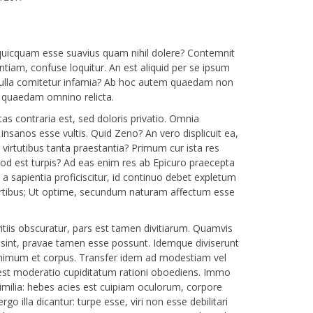
e, quicquam esse suavius quam nihil dolere? Contemnit
ntiam, confuse loquitur. An est aliquid per se ipsum
 nulla comitetur infamia? Ab hoc autem quaedam non
 quaedam omnino relicta.
as contraria est, sed doloris privatio. Omnia
insanos esse vultis. Quid Zeno? An vero displicuit ea,
 virtutibus tanta praestantia? Primum cur ista res
quod est turpis? Ad eas enim res ab Epicuro praecepta
a sapientia proficiscitur, id continuo debet expletum
rtibus; Ut optime, secundum naturam affectum esse
tiis obscuratur, pars est tamen divitiarum. Quamvis
sint, pravae tamen esse possunt. Idemque diviserunt
nimum et corpus. Transfer idem ad modestiam vel
st moderatio cupiditatum rationi oboediens. Immo
 similia: hebes acies est cuipiam oculorum, corpore
ergo illa dicantur: turpe esse, viri non esse debilitari