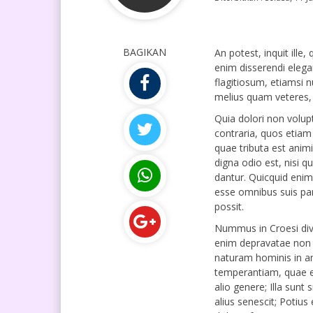
BAGIKAN
An potest, inquit ill
enim disserendi elega
flagitiosum, etiamsi
melius quam veteres,
Quia dolori non volupt
contraria, quos etiam 
quae tributa est animi
digna odio est, nisi 
dantur. Quicquid enim 
esse omnibus suis pa
possit.
Nummus in Croesi divi
enim depravatae non 
naturam hominis in a
temperantiam, quae e
alio genere; Illa sunt
alius senescit; Potius 