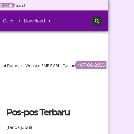
local
22
:
21
Galeri
Download
07-08-2026
ang di Website SMP PGRI 1 Tanjungpandan
Pos-pos Terbaru
(tanpa judul)