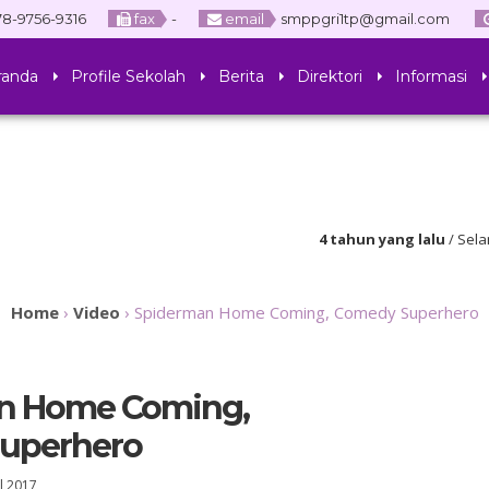
8-9756-9316
fax
-
email
smppgri1tp@gmail.com
randa
Profile Sekolah
Berita
Direktori
Informasi
4 tahun yang lalu
/ Selamat Dat
Home
›
Video
›
Spiderman Home Coming, Comedy Superhero
n Home Coming,
uperhero
ul 2017