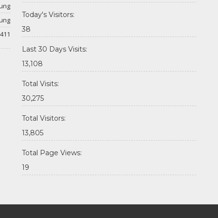
tung
Today's Visitors:
tung
38
411
Last 30 Days Visits:
13,108
Total Visits:
30,275
Total Visitors:
13,805
Total Page Views:
19