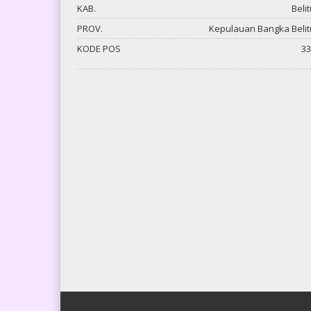
KAB.
Beli
PROV.
Kepulauan Bangka Beli
KODE POS
33