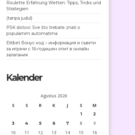
Roulette Erfahrung Wetten: Tipps, Tricks und
Strategien
(tanpa judul)
PSK slotovi: Sve što trebate znati o
popularnim automatima
Elitbet бонус код – информация и съвети
за играчи с 16-годишен опит в онлайн
залагания
Kalender
Agustus 2026
S
S
R
K
J
S
M
1
2
8
9
3
4
5
6
7
10
11
12
13
14
15
16