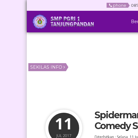
phone
087
Be
SEKILAS INFO
Spiderma
11
Comedy S
JUL 2017
Diterbitkan :
Selasa, 11 J