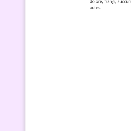
dolore, frangi, succ
putes.
Nm. Agus Sri Eva
Siti Nur
Aprianti
NIK
NIK
-
NIP
NIP
-
STAT
STAT
Tenaga Honor
GTK
GTK
Kepala TU