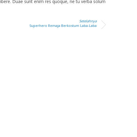
umbere. Duae sunt enim res quoque, ne tu verba solum
Setelahnya
Superhero Remaja Berkostum Laba-Laba
hasanah, S.Pd
Chintya Monique
Priscilla, S.Pd
-
NIK
-
NIP
Tenaga Honor
STAT
Tenaga Hono
Guru IPA
GTK
Guru Matematik