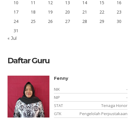
10
11
12
13
14
15
16
17
18
19
20
21
22
23
24
25
26
27
28
29
30
31
« Jul
Daftar Guru
Fenny
NIK
-
NIP
-
or
STAT
Tenaga Honor
ka
GTK
Pengelolah Perpustakaan