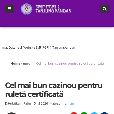
Datang di Website SMP PGRI 1 Tanjungpandan
Home
›
umum
›
Cel mai bun cazinou pentru ruletă certificată
Cel mai bun cazinou pentru
ruletă certificată
Diterbitkan :
Rabu, 15 Jul 2026
-
Kategori :
umum