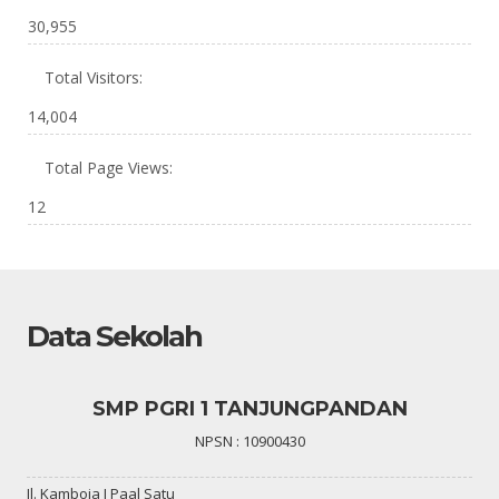
30,955
Total Visitors:
14,004
Total Page Views:
12
Data Sekolah
SMP PGRI 1 TANJUNGPANDAN
NPSN : 10900430
Jl. Kamboja I Paal Satu