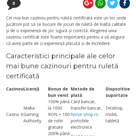
0
Cel mai bun cazinou pentru ruletă certificată este un loc unde
jucătorii pot să se bucure de jocuri de ruletă de înaltă calitate
și de o experiență de joc sigură și corectă. Alegerea unui
cazinou certificat este foarte importantă pentru a vă asigura
că aveți parte de o experiență plăcută și de încredere.
Caracteristici principale ale celor
mai bune cazinouri pentru ruletă
certificată
Cazinou
Licență
Bonus de
Metode de
Dispozitive
bun venit
plată
suportate
100% până
Card bancar,
Malta
la 1000
transfer bancar,
Desktop,
Cazino X
Gaming
RON + 100
horse-shop.ro
mobil,
Authority
de rotiri
portofele
tabletă
gratuite
electronice
200% până