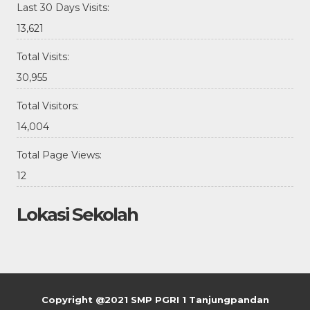
Last 30 Days Visits:
13,621
Total Visits:
30,955
Total Visitors:
14,004
Total Page Views:
12
Lokasi Sekolah
Copyright @2021
SMP PGRI 1 Tanjungpandan