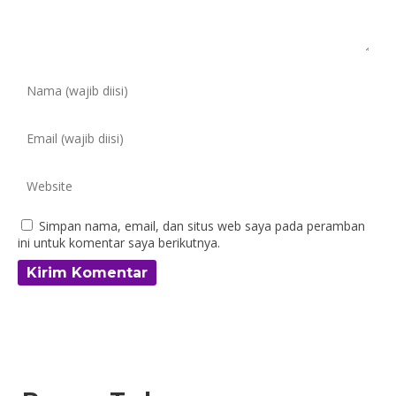
Simpan nama, email, dan situs web saya pada peramban
ini untuk komentar saya berikutnya.